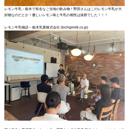
レモン牛乳：栃木で有名なご当地の飲み物！野田さんはこのレモン牛乳が大
好物なのだとか！優しいレモン味と牛乳の相性は抜群でした！！！
レモン牛乳物語 – 栃木乳業株式会社 (tochigimilk.co.jp)